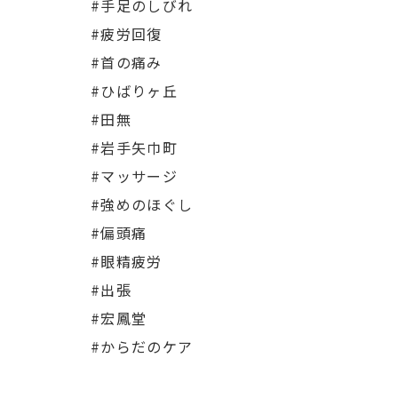
#手足のしびれ
#疲労回復
#首の痛み
#ひばりヶ丘
#田無
#岩手矢巾町
#マッサージ
#強めのほぐし
#偏頭痛
#眼精疲労
#出張
#宏鳳堂
#からだのケア