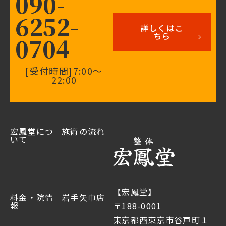
090-
6252-
詳しくはこ
ちら
0704
[受付時間]7:00〜
22:00
宏鳳堂につ
施術の流れ
いて
【宏鳳堂】
料金・院情
岩手矢巾店
報
〒188-0001
東京都西東京市谷戸町１