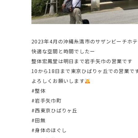
2023年4月の沖縄糸満市のサザンビーチホ
快適な空間と時間でしたー
整体宏鳳堂は明日まで岩手矢巾の営業です
10から18日まで東京ひばりヶ丘での営業で
よろしくお願いします
#整体
#岩手矢巾町
#西東京ひばりヶ丘
#田無
#身体のほぐし