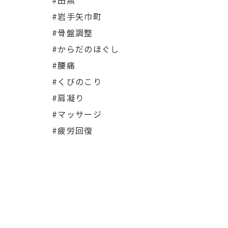
#田無
#岩手矢巾町
#骨盤調整
#からだのほぐし
#腰痛
#くびのこり
#肩凝り
#マッサージ
#疲労回復