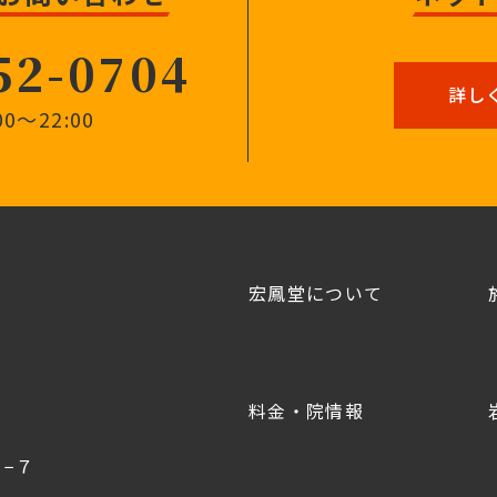
52-0704
詳し
0〜22:00
宏鳳堂について
料金・院情報
−７