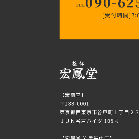
090-62
TEL
[受付時間]7:0
【宏鳳堂】
〒188-0001
東京都西東京市谷戸町１丁目２３
ＪＵＮ谷戸ハイツ 105号
【宏鳳堂 岩手矢巾店】