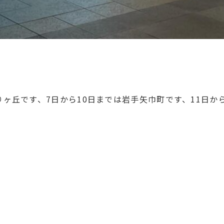
りヶ丘です、7日から10日までは岩手矢巾町です、11日