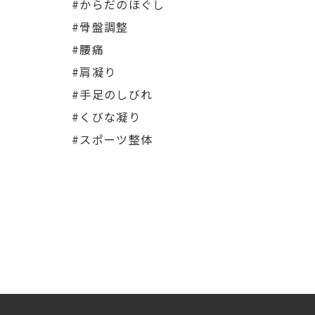
#からだのほぐし
#骨盤調整
#腰痛
#肩凝り
#手足のしびれ
#くびな凝り
#スポーツ整体