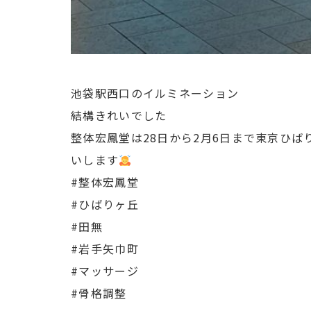
池袋駅西口のイルミネーション
結構きれいでした
整体宏鳳堂は28日から2月6日まで東京ひば
いします
#整体宏鳳堂
#ひばりヶ丘
#田無
#岩手矢巾町
#マッサージ
#骨格調整