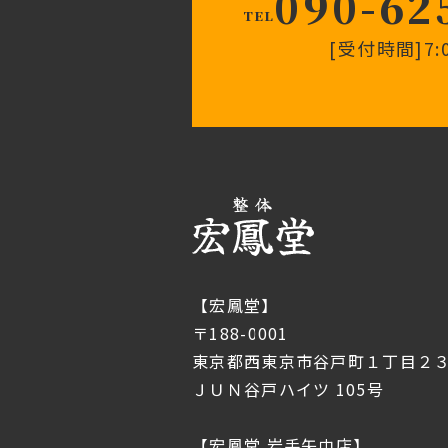
090-62
TEL
[受付時間]7:0
【宏鳳堂】
〒188-0001
東京都西東京市谷戸町１丁目２３
ＪＵＮ谷戸ハイツ 105号
【宏鳳堂 岩手矢巾店】